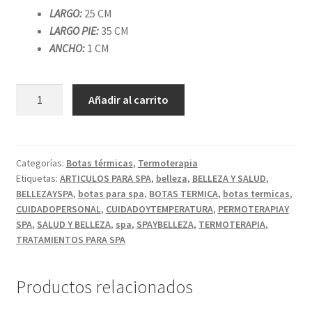
LARGO:
25 CM
LARGO PIE:
35 CM
ANCHO:
1 CM
BOTAS
Añadir al carrito
TERMICAS
COLOR
FUCSIA.
cantidad
Categorías:
Botas térmicas
,
Termoterapia
Etiquetas:
ARTICULOS PARA SPA
,
belleza
,
BELLEZA Y SALUD
,
BELLEZAYSPA
,
botas para spa
,
BOTAS TERMICA
,
botas termicas
,
CUIDADOPERSONAL
,
CUIDADOYTEMPERATURA
,
PERMOTERAPIAY
SPA
,
SALUD Y BELLEZA
,
spa
,
SPAYBELLEZA
,
TERMOTERAPIA
,
TRATAMIENTOS PARA SPA
Productos relacionados