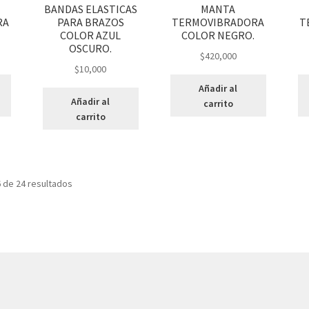
BANDAS ELASTICAS
MANTA
RA
PARA BRAZOS
TERMOVIBRADORA
T
COLOR AZUL
COLOR NEGRO.
OSCURO.
$
420,000
$
10,000
Añadir al
Añadir al
carrito
carrito
Sorted
 de 24 resultados
by
popularity