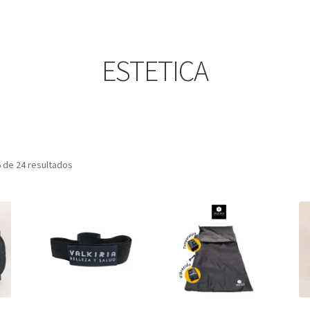
ESTETICA
Sorted
 de 24 resultados
by
popularity