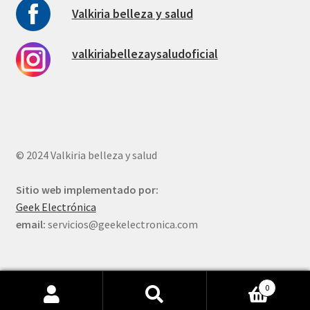
Valkiria belleza y salud
valkiriabellezaysaludoficial
© 2024 Valkiria belleza y salud
Sitio web implementado por:
Geek Electrónica
email:
servicios@geekelectronica.com
0
Buscar
Buscar